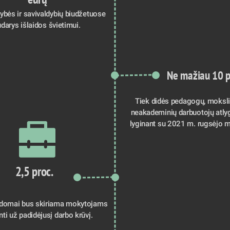
tybės ir savivaldybių biudžetuose 
darys išlaidos švietimui. 
Ne mažiau 10 p
Tiek didės pedagogų, mokslin
neakademinių darbuotojų atlyg
lyginant su 2021 m. rugsėjo m
2,5 proc. 
ldomai bus skiriama mokytojams 
nti už padidėjusį darbo krūvį. 