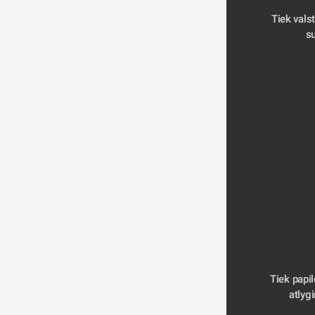
Tiek vals
su
Tiek papi
atlygi