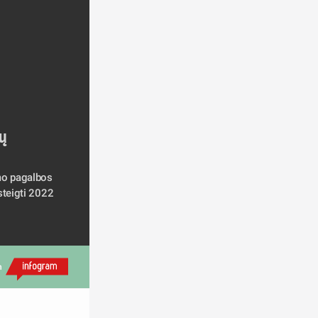
rų
mo pagalbos 
teigti 2022 
h