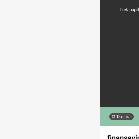
Tiek papi
Dalintis
finansav