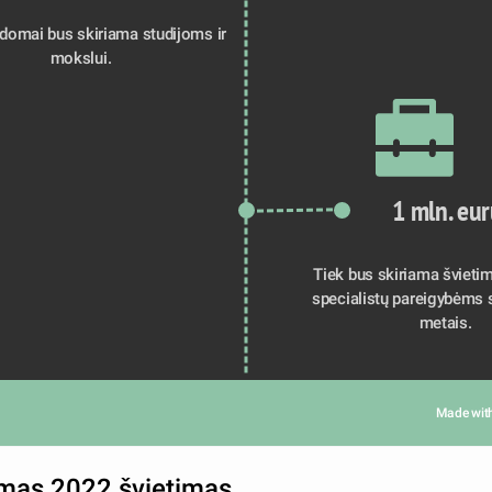
ldomai bus skiriama studijoms ir 
mokslui.
1 mln. eu
Tiek bus skiriama švieti
specialistų pareigybėms s
metais.
Made wit
imas 2022 švietimas