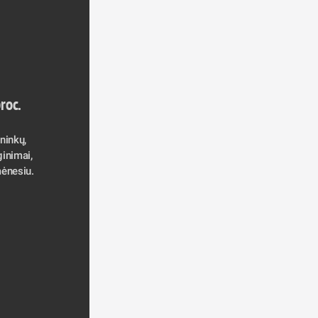
roc. 
inkų, 
inimai, 
ėnesiu. 