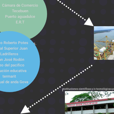
Cámara de Comercio
Tecebuen
Puerto aguadulce
E.R.T
lo Roberto Potes
es Educativas públicas. 
l Superior Juan 
Ladrilleros
an José Rodón
eo del pacifico
tución educativa 
termarit
al de anda Goya
aría Goretti
nstituciones científicas y/o tecnológicas 
I