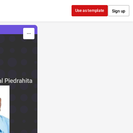
Use as template
Sign up
l Piedrahita