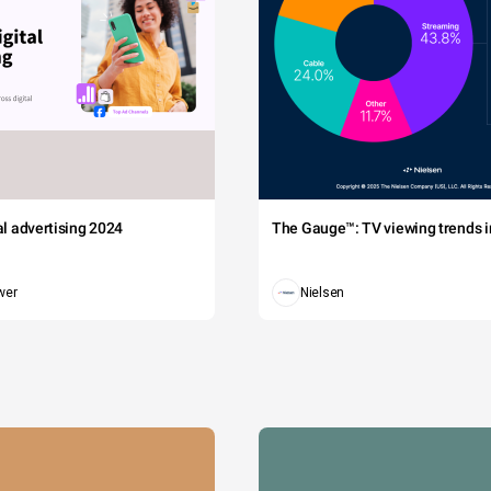
tal advertising 2024
The Gauge™: TV viewing trends in
wer
Nielsen