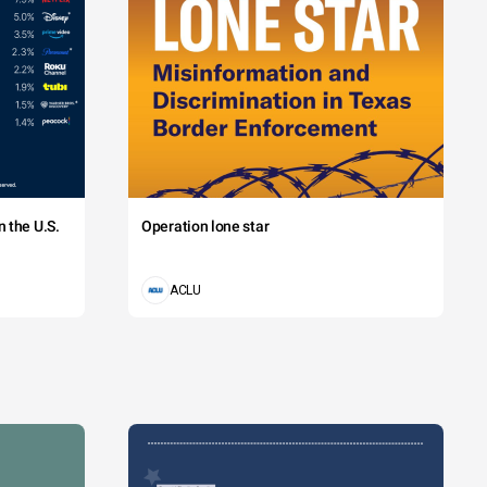
 the U.S.
Operation lone star
ACLU