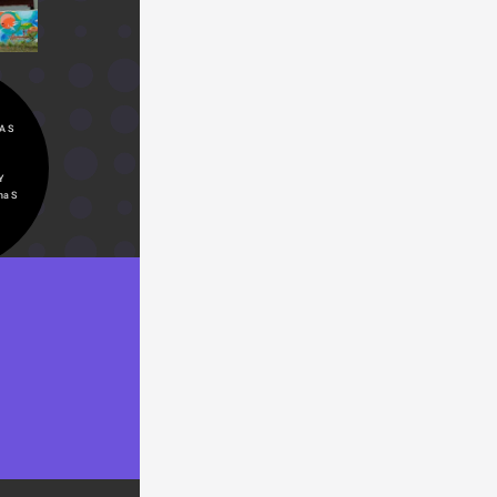
A S
 
a S 
 