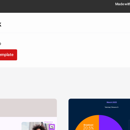
Made wit
k
o
template