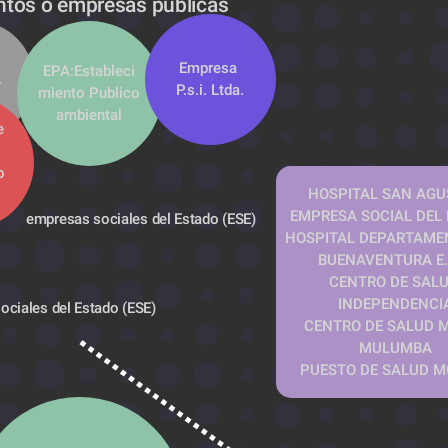
ntos o empresas públicas
Empresa 
EPA:Estableci
.
P.s.i. Ltda.
miento Publico 
ambiental
 
 
 
HOSPITAL SAN AGUS
EMPRESA SOCIAL DEL
empresas sociales del Estado (ESE) 
HOSPITAL DEPARTAMEN
BUENAVENTURA E.
CENTRO DE SALU
INDEPENDENCI
ciales del Estado (ESE) 
CENTRO DE SALUD M
MULUMBA
PUESTO DE SALUD M