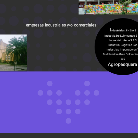
empresas industriales y/o comerciales :
I
ndustriales J H S A S
Industria De Lubricantes S 
Industrial Inteco S A S
Industrial Logístico Sas
Industrias Importadoras Y
Distribuidora Gran Colombian
A S
Agropesquera 
Industrial Bahía
Cupica Ltda.