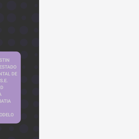
TIN 
 ESTADO
TAL DE 
S.E.
D 
A
ATIA 
ODELO