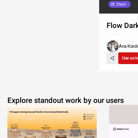
Share
Flow Dar
Ana Kced
Use as 
Explore standout work by our users