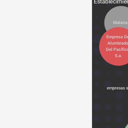
Establecimie
Malaria
Empresa De
Alumbrado
Del Pacífico
S.a.
empresas so