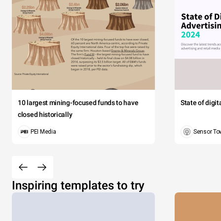
10 largest mining-focused funds to have
State of digi
closed historically
PEI Media
Sensor To
Inspiring templates to try