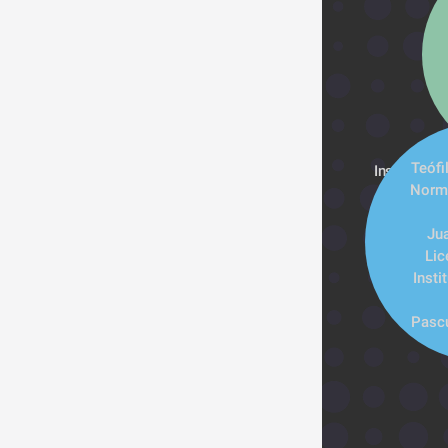
Teófi
Institucion
Norma
Ju
Lic
Insti
Pascu
M