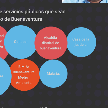
 servicios públicos que sean  
io de Buenaventura
ad 
Alcaldía 
Casa de la 
 
Coliseo.
distrital de 
justicia.
e 
buenaventura.
.
B.M.A: 
Buenaventura 
Malaria.
ra.
Medio  
Ambiente.