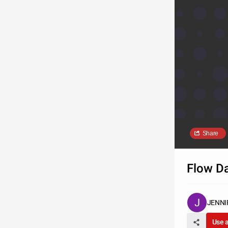
Share
Flow D
JENNI
Use 