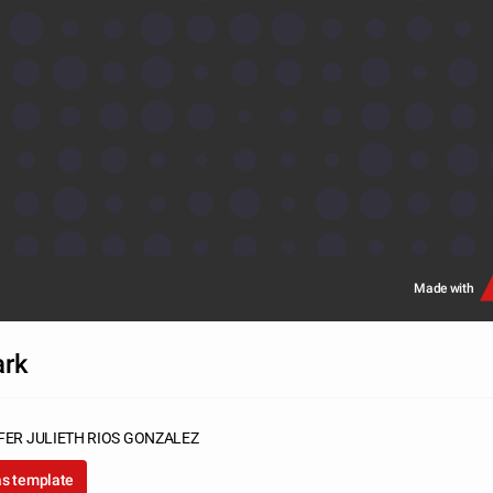
Made with
ark
FER JULIETH RIOS GONZALEZ
as template