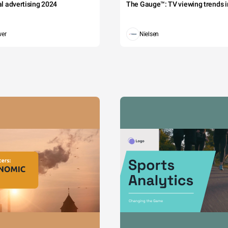
tal advertising 2024
The Gauge™: TV viewing trends in
wer
Nielsen