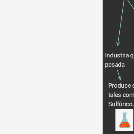
Industria 
pesada
Produce 
tales com
Sulfúrico