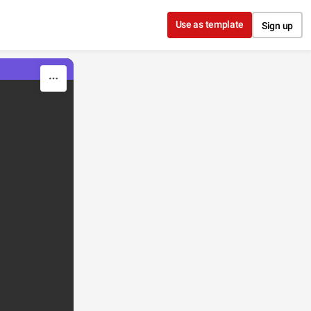
Use as template
Sign up