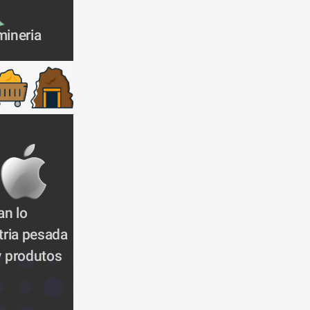
mineria
n lo 
tria pesada
y produtos