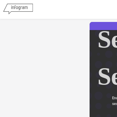
Se
S
En
se