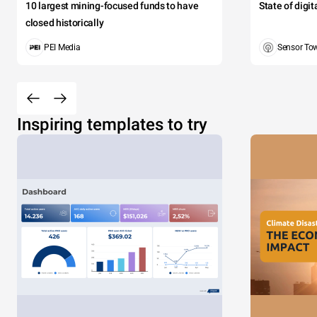
10 largest mining-focused funds to have
State of digi
closed historically
PEI Media
Sensor To
Inspiring templates to try