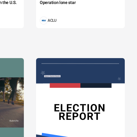
 the U.S.
Operation lone star
ACLU