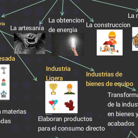
La 
La obtencion 
ria
La construccion
La artesanía 
de energia
Pesada
Industria 
Industrias de 
Ligera
bienes de equipo
Transforma
de la indus
 materias 
en bienes 
Elaboran productos 
adas
acabados
para el consumo directo