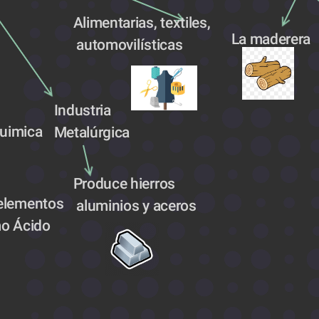
Alimentarias, textiles,
La maderera
 automovilísticas
Industria 
quimica 
Metalúrgica 
Produce hierros
elementos
 aluminios y aceros 
o Ácido 
.