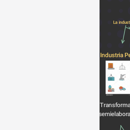
La indust
Industria 
 Transforma
semielabor