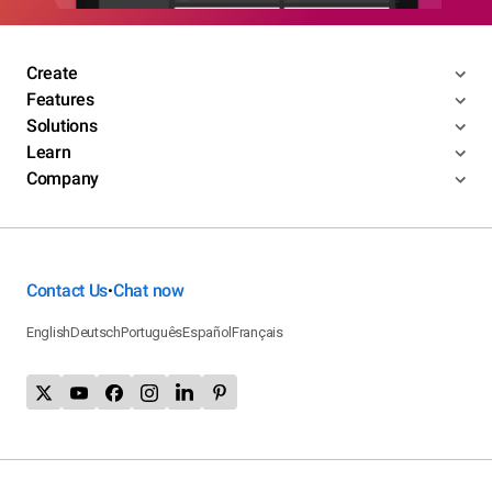
Create
Features
Solutions
Learn
Company
Contact Us
Chat now
•
English
Deutsch
Português
Español
Français