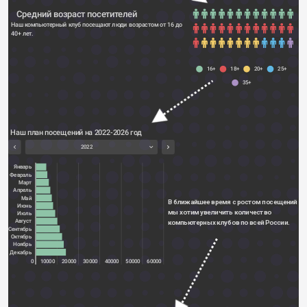
Средний возраст посетителей
Наш компьютерный клуб посещают люди возрастом от 16 до 
40+ лет.
16+
18+
20+
25+
35+
Наш план посещений на 2022-2026 год
2022
Январь
Февраль
Март
Апрель
Май
В ближайшее время с ростом посещений 
Июнь
мы хотим увеличить количество 
Июль
Август
компьютерных клубов по всей России.
Сентябрь
Октябрь
Ноябрь
Декабрь
0
10000
20000
30000
40000
50000
60000