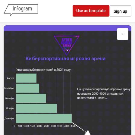
Skip to content
Use as template
Sign up
Киберспортивная игровая арена
Уникальный посетителей в 2021 году
Август
Сентябрь
Нашу киберспортивную игровою арену 
посещают 2000-4000 уникальных 
посетителей в  месяц.
Октябрь
Ноябрь
Декабрь
0
500
1000
1500
2000
2500
3000
3500
4000
4500