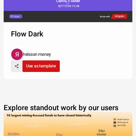
Связь с нами
8(777)133-72-28
Share
Made with
Flow Dark
helsson money
Use as template
Explore standout work by our users