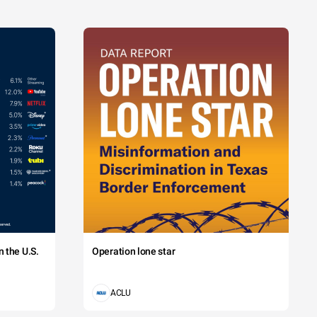
 the U.S.
Operation lone star
ACLU