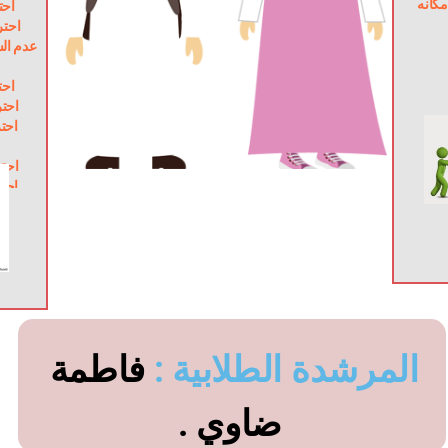
والمعاني ماتستحقة من مكانه 
ا .
اح .
ا .
اح .
اح .
اح .
المرشدة الطلابية :
 فاطمة 
ضاوي .