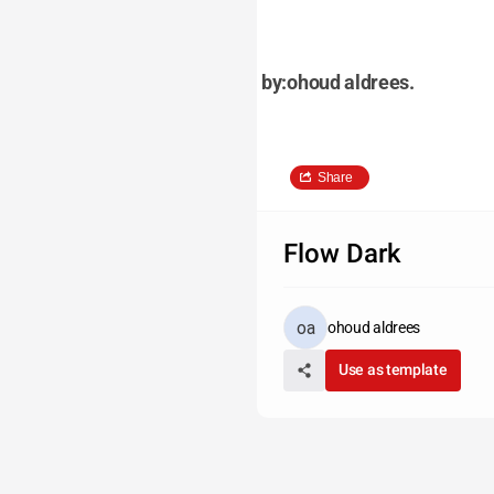
by:ohoud aldrees.
Share
Flow Dark
ohoud aldrees
Use as template