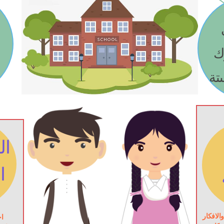
العمل على 
رعاية السلوك 
يتة
 
الافكار
 .