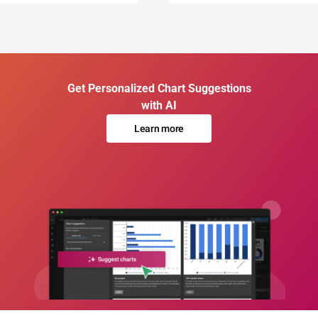
Get Personalized Chart Suggestions
with AI
Learn more