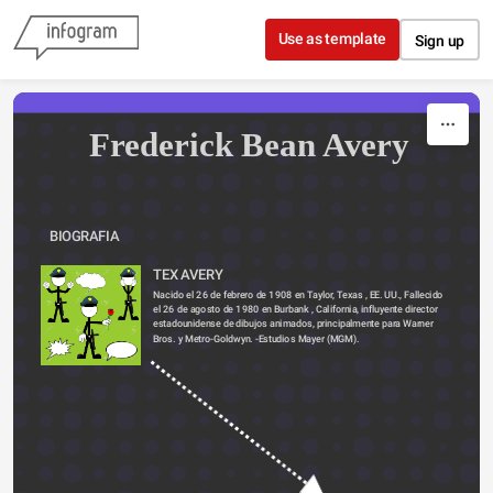
Skip to content
Use as template
Sign up
Frederick Bean Avery
BIOGRAFIA
TEX AVERY
Nacido el 26 de febrero de 1908 en Taylor, 
Texas
 , EE. UU., Fallecido 
el
 26 de 
agosto
 de 1980 en 
Burbank
 , California, influyente director 
estadounidense de dibujos animados, principalmente para Warner 
Bros. y Metro-Goldwyn. -Estudios Mayer (MGM).