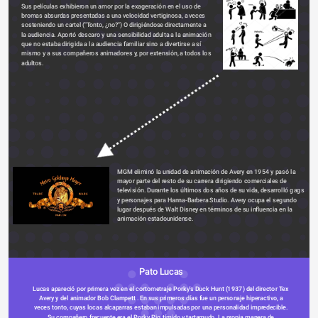
Sus películas exhibieron un amor por la exageración en el uso de 
bromas absurdas presentadas a una velocidad vertiginosa, a veces 
sosteniendo un cartel ("Tonto, ¿no?") O dirigiéndose directamente a 
la audiencia. Aportó descaro y una sensibilidad adulta a la animación 
que no estaba dirigida a la audiencia familiar sino a divertirse a sí 
mismo y a sus compañeros animadores y, por extensión, a todos los 
adultos.
MGM eliminó la unidad de animación de Avery en 1954 y pasó la 
mayor parte del resto de su carrera 
dirigiendo
 comerciales de 
televisión. Durante los últimos dos años de su vida, desarrolló gags 
y personajes para 
Hanna-Barbera
 Studio. Avery ocupa el segundo 
lugar después de Walt Disney en términos de su influencia en la 
animación estadounidense.
Pato Lucas
Lucas apareció por primera vez en el cortometraje Porky's Duck Hunt (1937) del director 
Tex 
Avery
 y del animador 
Bob Clampett
 . En sus primeros días fue un personaje hiperactivo, a 
veces tonto, cuyas locas alcaparras estaban impulsadas por una personalidad impredecible. 
Su compañero frecuente era el Porky Pig tímido y tartamudo. La propia manera de 