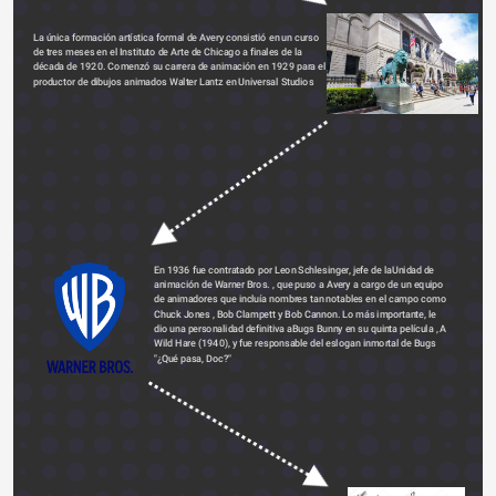
La única formación artística formal de Avery consistió en un curso 
de tres meses en el 
Instituto de Arte de Chicago a
 finales de la 
década de 1920. Comenzó su carrera de 
animación
 en 1929 para el 
productor de dibujos animados 
Walter Lantz
 en 
Universal Studios
En 1936 fue contratado por Leon Schlesinger, jefe de laUnidad de 
animación de 
Warner Bros.
 , que puso a Avery a cargo de un equipo 
de animadores que incluía nombres tan notables en el campo como 
Chuck Jones
 , 
Bob Clampett
 y Bob Cannon. Lo más importante, le 
dio una personalidad definitiva a
Bugs Bunny
 en su quinta 
película
 , A 
Wild Hare (1940), y fue responsable del eslogan inmortal de Bugs 
"¿Qué pasa, Doc?"