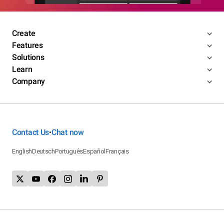
Create
Features
Solutions
Learn
Company
Contact Us
Chat now
•
English
Deutsch
Português
Español
Français