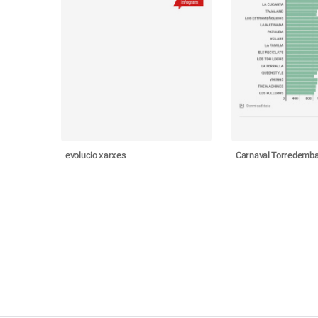
evolucio xarxes
Carnaval Torredemba