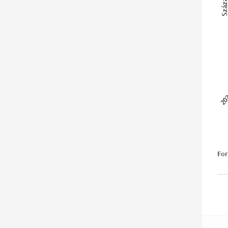
Százalé
202
For