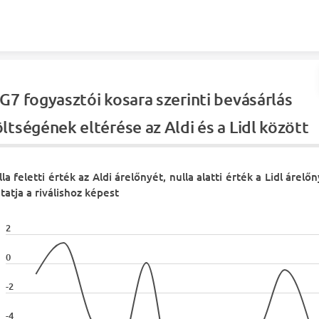
Skip to content
G7 fogyasztói kosara szerinti bevásárlás
ltségének eltérése az Aldi és a Lidl között
la feletti érték az Aldi árelőnyét, nulla alatti érték a Lidl árelő
atja a riválishoz képest
2
0
-2
-4