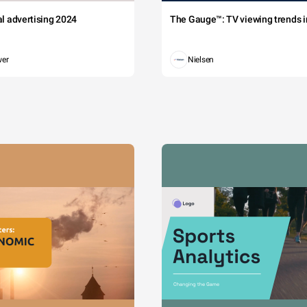
tal advertising 2024
The Gauge™: TV viewing trends in
wer
Nielsen