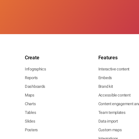
Create
Features
Infographics
Interactive content
Reports
Embeds
Dashboards
Brand kit
Maps
Accessible content
Charts
Content engagement ana
Tables
Team templates
Slides
Data import
Posters
Custom maps
Integrations