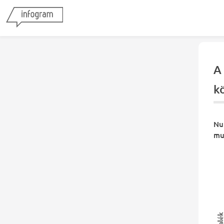
A 
kö
Nul
mut