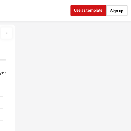
Use as template
Sign up
nyét