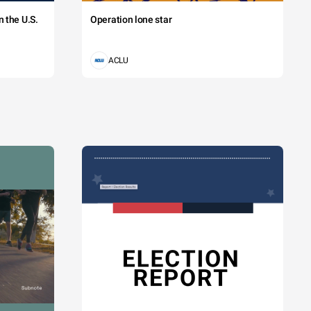
 the U.S.
Operation lone star
ACLU