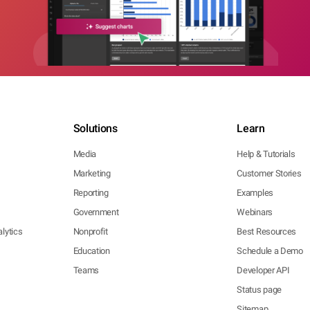
Solutions
Learn
Media
Help & Tutorials
Marketing
Customer Stories
Reporting
Examples
Government
Webinars
lytics
Nonprofit
Best Resources
Education
Schedule a Demo
Teams
Developer API
Status page
Sitemap