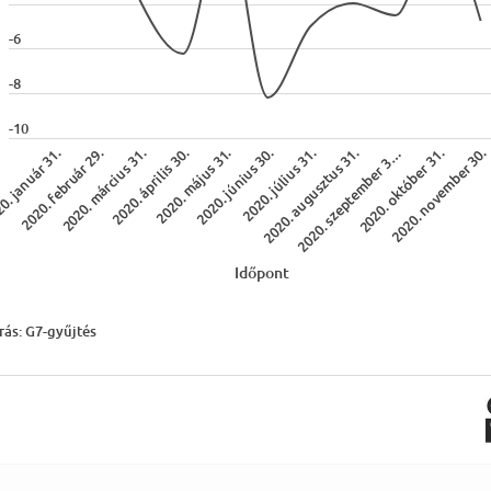
k
-6
-8
-10
2020. szeptember 3…
0. január 31.
2020. április 30.
2020. július 31.
2020. október 31.
2020. február 29.
2020. május 31.
2020. augusztus 31.
2020. november 30.
2020. március 31.
2020. június 30.
Időpont
rás: G7-gyűjtés