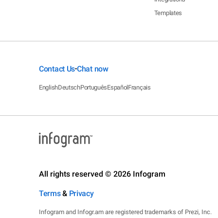
Templates
Contact Us
Chat now
•
English
Deutsch
Português
Español
Français
All rights reserved © 2026 Infogram
Terms
&
Privacy
Infogram and Infogr.am are registered trademarks of Prezi, Inc.