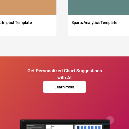
c Impact Template
Sports Analytics Template
Get Personalized Chart Suggestions
with AI
Learn more