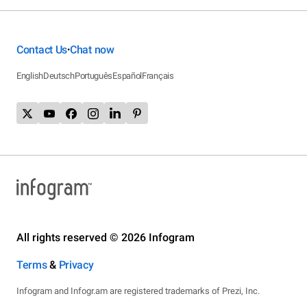
Contact Us
Chat now
•
English
Deutsch
Português
Español
Français
All rights reserved © 2026 Infogram
Terms
&
Privacy
Infogram and Infogr.am are registered trademarks of Prezi, Inc.