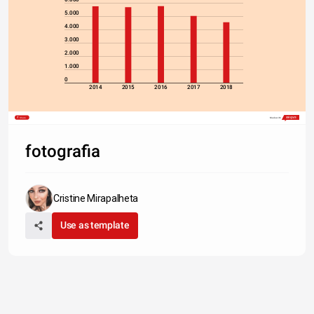
5.000
4.000
3.000
2.000
1.000
0
2014
2015
2016
2017
2018
Share
Made with
fotografia
Cristine Mirapalheta
Use as template