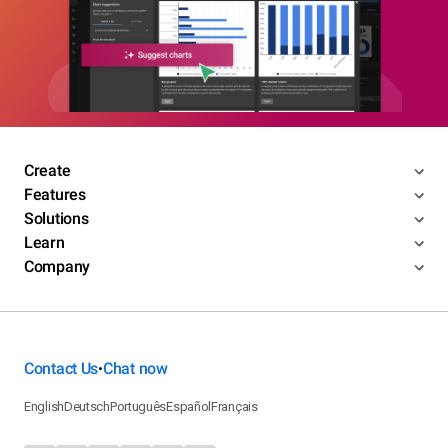
Create
Features
Solutions
Learn
Company
Contact Us
Chat now
•
English
Deutsch
Português
Español
Français