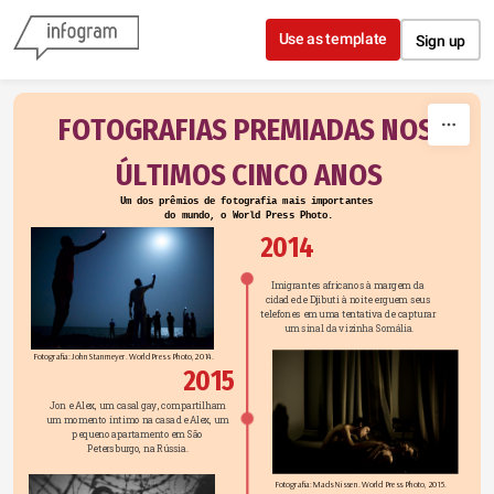
Skip to content
Use as template
Sign up
FOTOGRAFIAS PREMIADAS NOS 
ÚLTIMOS CINCO ANOS
Um dos prêmios de fotografia mais importantes 
do mundo, o World Press Photo.
2014
Imigrantes africanos à margem da 
cidade de Djibuti à noite erguem seus 
telefones em uma tentativa de capturar 
u
m sinal da vizinha Somália.
Fotografia: John Stanmeyer. World Press Photo, 2014.
2015
Jon e Alex, um casal gay, compartilham 
um momento íntimo na casa de Alex, um 
pequeno apartamento em São 
Petersburgo, na Rússia. 
Fotografia: Mads Nissen. World Press Photo, 2015.