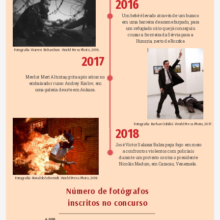
2016
Um bebê é levado através de um buraco 
em uma barreira de arame farpado, para 
um refugiado sírio que já conseguiu 
cruzar a fronteira da Sérvia para a 
Hungria, perto de Roszke. 
Fotografia: Warren Richardson. World Press Photo, 2016.
2017
Mevlut Mert Altıntaş grita após atirar no 
embaixador russo Andrey Karlov, em 
uma galeria de arte em Ankara. 
Fotografia: Burhan Ozbilici. World Press Photo, 2017.
2018
José Víctor Salazar Balza pega fogo em meio 
a confrontos violentos com policiais 
durante um protesto contra o presidente 
Nicolás Maduro, em Caracas, Venezuela.  
Fotografia: Ronaldo Schemidt. World Press Photo, 2018.
Número de fotógrafos 
inscritos no concurso
6.000