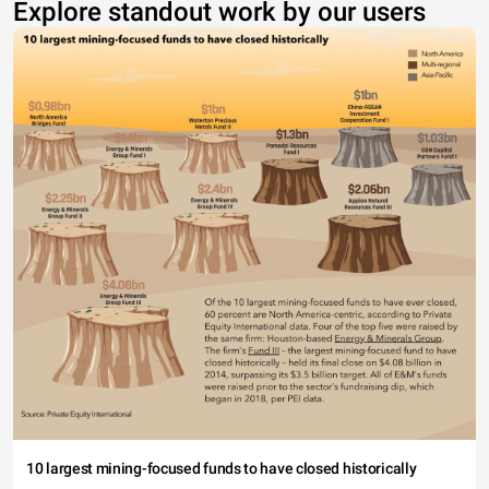
Explore standout work by our users
10 largest mining-focused funds to have closed historically