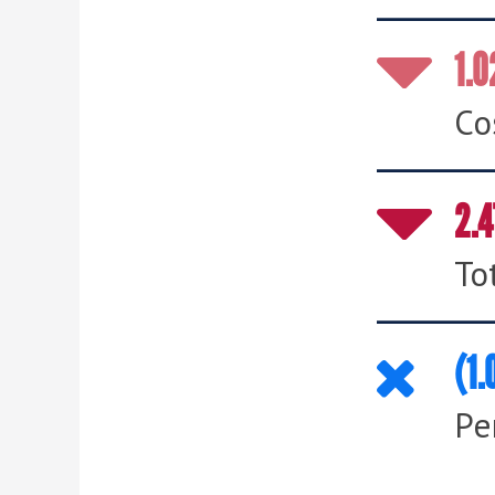
1.0
Co
2.4
To
(1.
Pe