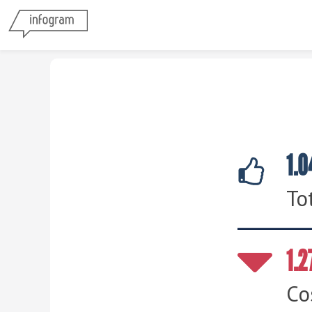
1.0
To
1.2
Co