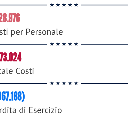
28.976
sti per Personale
73.024
tale Costi
067.188)
rdita di Esercizio