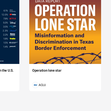
 the U.S.
Operation lone star
ACLU