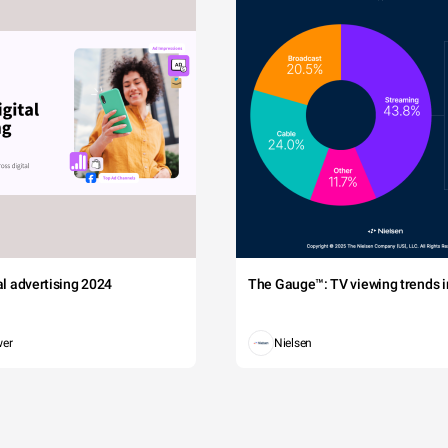
tal advertising 2024
The Gauge™: TV viewing trends in
wer
Nielsen