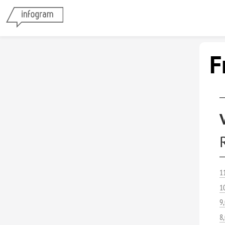
F
1
1
9
8