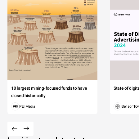
10 largest mining-focused funds to have
State of digi
closed historically
PEI Media
Sensor To