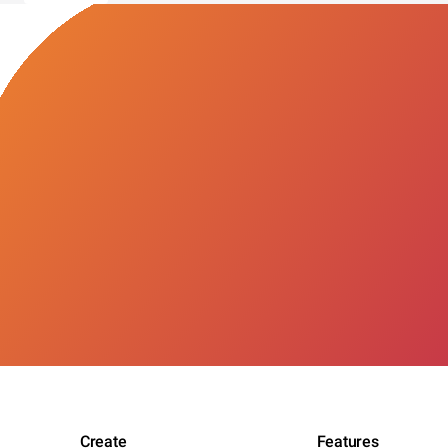
Create
Features