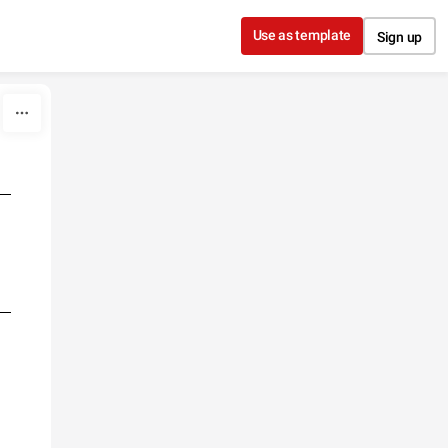
Use as template
Sign up