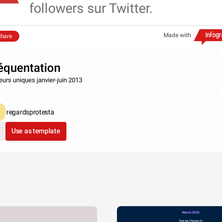
followers sur Twitter.
Made with
hare
équentation
teurs uniques janvier-juin 2013
regardsprotesta
Use as template