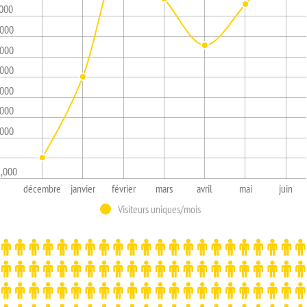
,000
,000
,000
,000
,000
,000
,000
1,000
décembre
janvier
février
mars
avril
mai
juin
Visiteurs uniques/mois