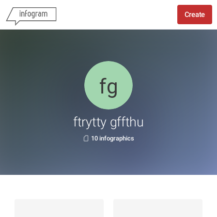
Create
ftrytty gffthu
10 infographics