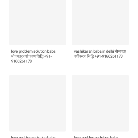
love problem solution baba
vashikaran baba in delhi भोजपत्र
भोजपत्र वशीकरण सिद्धि +91-
वशीकरण सिद्धि +91-9166261178
9166261178
love problem solution baba
love problem solution baba