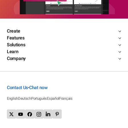
Create
Features
Solutions
Learn
Company
Contact Us
Chat now
•
English
Deutsch
Português
Español
Français