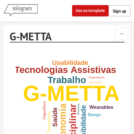
Skip to content
Use as template
Sign up
G-METTA
Usabilidade
Tecnologias Assistivas
Trabalho
Engenharia
Inovação
G-METTA
Frigoríficos
Ergonomia
Pessoas
Wearables
Acessibilidade
Saúde
Transporte
Design