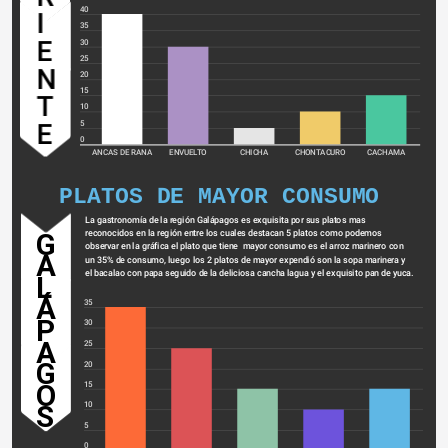
40
I
35
E
30
25
N
20
15
T
10
E
5
0
ANCAS DE RANA
ENVUELTO
CHICHA
CHONTACURO
CACHAMA
PLATOS DE MAYOR CONSUMO
La gastronomía de la región Galápagos es exquisita por sus platos mas 
reconocidos en la región entre los cuales destacan 5 platos como podemos 
G
observar en la gráfica el plato que tiene  mayor consumo es el arroz marinero con 
A
un 35% de consumo, luego los 2 platos de mayor expendió son la sopa marinera y 
el bacalao con papa seguido de la deliciosa cancha lagua y el exquisito pan de yuca.
L
Á
35
P
30
A
25
G
20
O
15
S
10
5
0