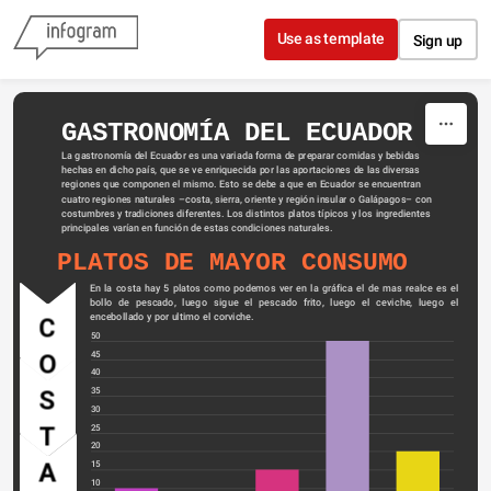
Skip to content
Use as template
Sign up
GASTRONOMÍA DEL ECUADOR
La gastronomía del Ecuador es una variada forma de preparar comidas y bebidas 
hechas en dicho 
país
, que se ve enriquecida por las aportaciones de las diversas 
regiones que componen el mismo. Esto se debe a que en Ecuador se encuentran 
cuatro 
regiones naturales
 –
costa
, 
sierra
, 
oriente
 y 
región insular o Galápagos
– con 
costumbres y tradiciones diferentes. Los distintos platos típicos y los ingredientes 
principales varían en función de estas condiciones naturales.
PLATOS DE MAYOR CONSUMO
En la costa hay 5 platos como podemos ver en la gráfica el de mas realce es el 
bollo de pescado, luego sigue el pescado frito, luego el ceviche, luego el 
encebollado y por ultimo el corviche.
C
50
45
O
40
35
S
30
T
25
20
A
15
10