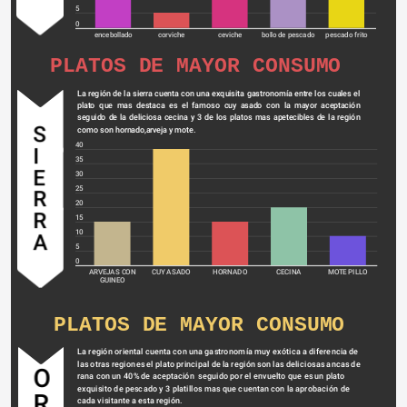
5
0
encebollado
corviche
ceviche
bollo de pescado
pescado frito
PLATOS DE MAYOR CONSUMO
La región de la sierra cuenta con una exquisita gastronomía entre los cuales el 
plato que mas destaca es el famoso cuy asado con la mayor aceptación 
seguido de la deliciosa cecina y 3 de los platos mas apetecibles de la región 
S
como son hornado,arveja y mote.
40
I
35
E
30
25
R
20
R
15
10
A
5
0
ARVEJAS CON
CUY ASADO
HORNADO
CECINA
MOTE PILLO
GUINEO
PLATOS DE MAYOR CONSUMO
La región oriental cuenta con una gastronomía muy exótica a diferencia de 
las otras regiones el plato principal de la región son las deliciosas ancas de 
O
rana con un 40% de aceptación  seguido por el envuelto que es un plato 
exquisito de pescado y 3 platillos mas que cuentan con la aprobación de 
R
cada visitante a esta región.