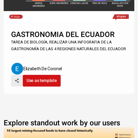
ARROZ
SOPA MARINERA
CANCHA LAGUA
PAN DE YUCA
BACALAO CON
MARINERO
PAPA
Share
Made with
GASTRONOMIA DEL ECUADOR
TAREA DE BIOLOGÍA, REALIZAR UNA INFOGRAFIA DE LA
GASTRONOMÍA DE LAS 4 REGIONES NATURALES DEL ECUADOR
Elizabeth De Coronel
Use as template
Explore standout work by our users