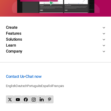
Create
Features
Solutions
Learn
Company
Contact Us
Chat now
•
English
Deutsch
Português
Español
Français