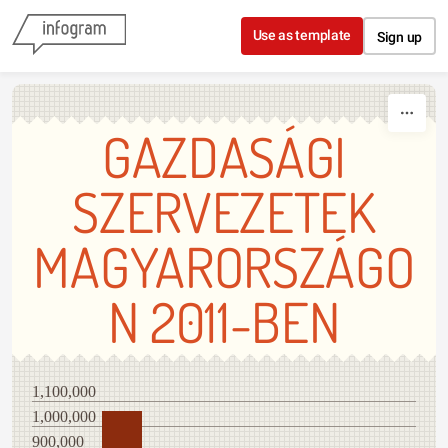
Skip to content
Use as template
Sign up
GAZDASÁGI
SZERVEZETEK
MAGYARORSZÁGO
N 2011-BEN
1,100,000
1,000,000
900,000