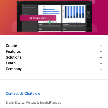
Create
Features
Solutions
Learn
Company
Contact Us
Chat now
•
English
Deutsch
Português
Español
Français