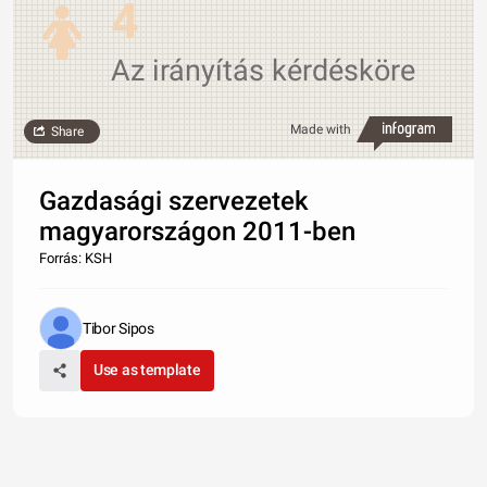
4
Az irányítás kérdésköre
Made with
Share
Gazdasági szervezetek
magyarországon 2011-ben
Forrás: KSH
Tibor Sipos
Use as template