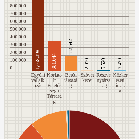
800,000
700,000
600,000
500,000
400,000
182,542
300,000
200,000
1,058,398
381,044
100,000
2,979
5,520
5,479
0
Egyéni
Korláto
Betéti
Szövet
Részvé
Közker
vállalk
lt
társasá
kezet
nytársa
eseti
ozás
Felelős
g
ság
társasá
ségű
g
Társasá
g