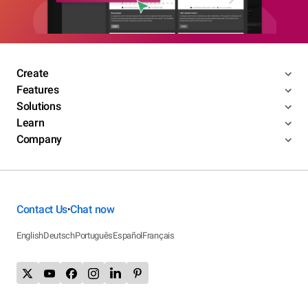
Create
Features
Solutions
Learn
Company
Contact Us
Chat now
•
English
Deutsch
Português
Español
Français