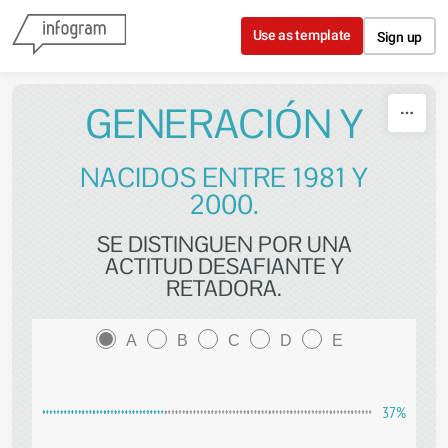
Skip to content
Use as template
Sign up
GENERACIÓN Y
NACIDOS ENTRE 1981 Y
2000.
SE DISTINGUEN POR UNA
ACTITUD DESAFIANTE Y
RETADORA.
A
B
C
D
E
37%