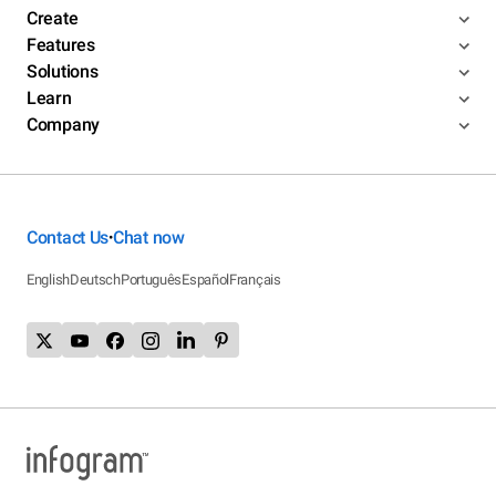
Create
Features
Solutions
Learn
Company
Contact Us
Chat now
•
English
Deutsch
Português
Español
Français