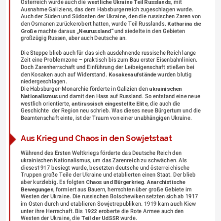
Österreich wurde auch die 
westliche Ukraine Teil Russlands
, mit 
Ausnahme Galiziens, das dem Habsburgerreich zugeschlagen wurde. 
Auch der Süden und Südosten der Ukraine, den die russischen Zaren von 
den Osmanen zurückerobert hatten, wurde Teil Russlands. 
Katharina die 
Große
 machte daraus 
„Neurussland“
 und siedelte in den Gebieten 
großzügig Russen, aber auch Deutsche an. 
Die Steppe blieb auch für das sich ausdehnende russische Reich lange 
Zeit eine Problemzone – praktisch bis zum Bau erster Eisenbahnlinien.
Doch Zarenherrschaft und Einführung der Leibeigenschaft stießen bei 
den Kosaken auch auf Widerstand. 
Kosakenaufstände
 wurden blutig 
niedergeschlagen. 
Die Habsburger-Monarchie förderte in Galizien den 
ukrainischen 
Nationalismus
 und damit den Hass auf Russland. So entstand eine neue 
westlich orientierte, 
antirussisch eingestellte Elite
, die auch die 
Geschichte  der Region neu schrieb. Was dieses neue Bürgertum und die 
Beamtenschaft einte, ist der Traum von einer unabhängigen Ukraine.
Aus Krieg und Chaos in den Sowjetstaat
Während des Ersten Weltkriegs förderte das Deutsche Reich den 
ukrainischen Nationalismus, um das Zarenreich zu schwächen. Als 
dieses1917 besiegt wurde, besetzten deutsche und österreichische 
Truppen große Teile der Ukraine und etablierten einen Staat. Der blieb 
aber kurzlebig. Es folgten 
Chaos und Bürgerkrieg
. 
Anarchistische 
Bewegungen
, formiert aus Bauern, herrschten über große Gebiete im 
Westen der Ukraine. Die russischen Bolschewiken setzten sich ab 1917 
im Osten durch und etablieren Sowjetrepubliken. 1919 kam auch Kiew 
unter ihre Herrschaft. Bis 
1922
 eroberte die Rote Armee auch den 
Westen der Ukraine, die 
Teil der UdSSR
 wurde.