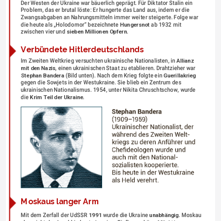
Der Westen der Ukraine war bäuerlich geprägt. Für Diktator Stalin ein 
Problem, das er brutal löste: Er hungerte das Land aus, indem er die 
Zwangsabgaben an Nahrungsmitteln immer weiter steigerte. Folge war 
die heute als „Holodomor“ bezeichnete 
Hungersnot
 ab 1932 mit 
zwischen vier und 
sieben Millionen Opfern
.
Verbündete Hitlerdeutschlands
Im Zweiten Weltkrieg versuchten ukrainische Nationalisten, in 
Allianz
mit den Nazis
, einen ukrainischen Staat zu etablieren. Drahtzieher war 
Stephan Bandera
 (Bild unten). Nach dem Krieg folgte ein 
Guerillakrieg
gegen die Sowjets in der Westukraine. Sie blieb ein Zentrum des 
ukrainischen Nationalismus. 1954, unter Nikita Chruschtschow, wurde 
die 
Krim Teil der Ukraine
.
Moskaus langer Arm
Mit dem Zerfall der UdSSR 
1991
 wurde die Ukraine 
unabhängig
. Moskau 