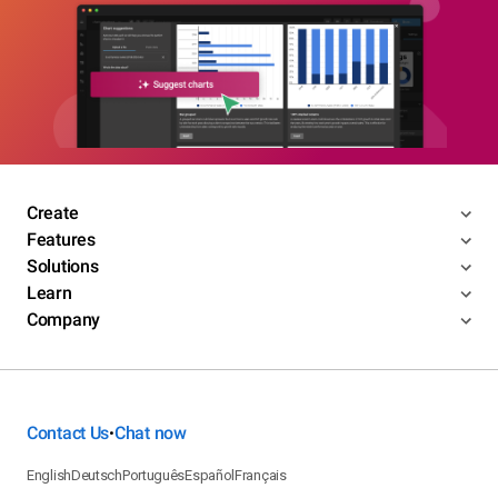
Create
Features
Solutions
Learn
Company
Contact Us
Chat now
•
English
Deutsch
Português
Español
Français