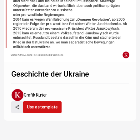
aber sieht das Land bis heute in seiner Einflusssphäre. 
Mächtige 
Oligarchen
, die das Land wirtschaftlich, aber auch politisch prägten, 
unterstützten entweder pro-russische
oder pro-westliche Regierungen.  
2004 kam es wegen Wahlfälschung zur 
„Orangen Revolution“
, ab 2005 
regierte in Folge der 
pro-westliche Präsident
 Wiktor Juschtschenko. Ab 
2010 wiederum der 
pro-russische Präsident
 Wiktor Janukowytsch.
2013 kam es erneut zu einem Volksaufstand. Janukowytsch wurde 
entmachtet. Russland besetzte daraufhin die Krim und stachelte den
Krieg in der Ostukraine an, wo man separatistische Bewegungen 
militärisch unterstützte.
Grafik: Katrin A. Künz | Fotos: Wikimedia Commons
Geschichte der Ukraine
Grafik Kurier
Use as template