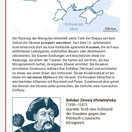
Der Rückzug der Mongolen hinterließ weite Teile der Steppe auf dem 
Gebiet der Ukraine 
komplett
entvölkert
. Seit dem 15. Jahrhundert 
formierten sich dort als lose Verbände agierende 
Kosaken
, die sich aus 
entflohenen Leibeigenen, wehrhaften Bauern oder Abenteurern 
rekrutierten. Sie bauten Siedlungen und beschützten diese vor 
Raubzüge, vor allem der Tataren. Die hatten auf der Krim, als das 
Mongolenreich zerfiel, ihr eigenes Khanat errichtet. Die Kosaken 
errichteten Strukturen, wählten ihre Anführer (Hetman) und errichteten 
so etwas wie einen Staat: das Hetmanat. Dieser Kosakenstaat ist bis 
heute ein 
nationaler Mythos
 in der Ukraine. Die Kosaken kämpften in 
wechselnden Allianzen mit Russland und Polen. Zunehmend aber geriet 
der Westen der Ukraine unter polnischen, der östliche unter russischen 
Einfluss.