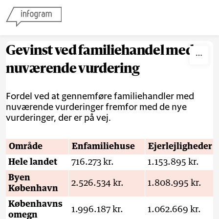
Skip to content
Gevinst ved familiehandel med
nuværende vurdering
Fordel ved at gennemføre familiehandler med
nuværende vurderinger fremfor med de nye
vurderinger, der er på vej.
Område
Enfamiliehuse
Ejerlejligheder
Hele landet
716.273 kr.
1.153.895 kr.
Byen
2.526.534 kr.
1.808.995 kr.
København
Københavns
1.996.187 kr.
1.062.669 kr.
omegn