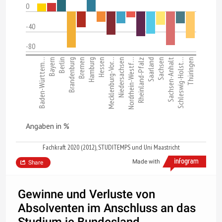
0
-40
-80
Baden-Württem…
Bayern
Berlin
Brandenburg
Bremen
Hamburg
Hessen
Mecklenburg-Vor…
Niedersachsen
Nordrhein-Westf…
Rheinland-Pfalz
Saarland
Sachsen
Sachsen-Anhalt
Schleswig-Holst…
Thüringen
Angaben in %
Fachkraft 2020 (2012), STUDITEMPS und Uni Maastricht
Made with
Share
Gewinne und Verluste von
Absolventen im Anschluss an das