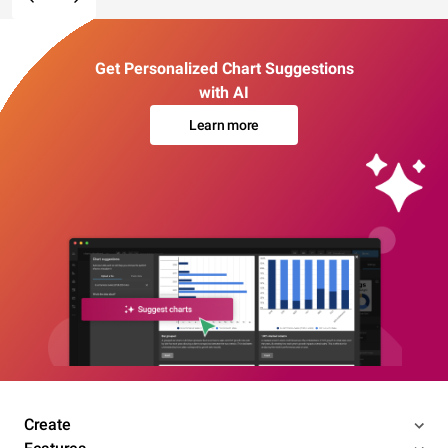
Get Personalized Chart Suggestions
with AI
Learn more
Create