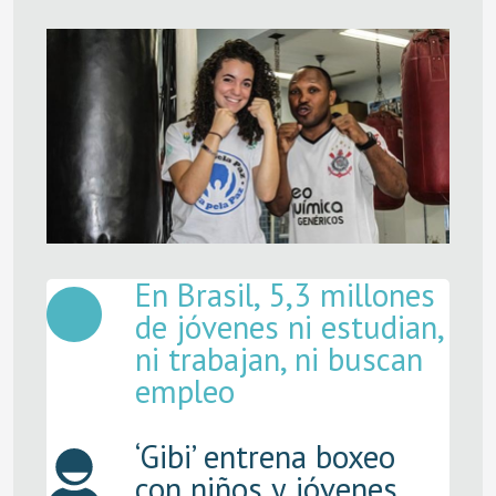
En Brasil, 5,3 millones
de jóvenes ni estudian,
ni trabajan, ni buscan
empleo
‘Gibi’ entrena boxeo
con niños y jóvenes