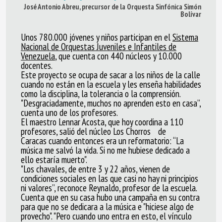
José Antonio Abreu, p
recursor de la Orquesta Sinfónica Simón
Bolívar
Unos
780.000
jóvenes y niños participan en el
Sistema
Nacional de Orquestas Juveniles e Infantiles de
Venezuela
, que cuenta con
440 núcleos y 10.000
docentes.
Este proyecto se ocupa de sacar a los niños de la calle
cuando no están en la escuela y les enseña habilidades
como la disciplina, la tolerancia o la comprensión.
"Desgraciadamente, muchos no aprenden esto en casa”,
cuenta uno de los profesores.
El maestro
Lennar Acosta
, que hoy coordina a 110
profesores, salió del núcleo Los Chorros de
Caracas cuando entonces era un reformatorio: “La
música me salvó la vida. Si no me hubiese dedicado a
ello estaría muerto".
"Los chavales, de entre 3 y 22 años,
vienen de
condiciones sociales en las que casi no hay ni principios
ni valores”, reconoce Reynaldo, profesor de la escuela.
Cuenta que en su casa hubo una campaña en su contra
para que no se dedicara a la música e "hiciese algo de
provecho". "Pero cuando uno entra en esto, el vínculo