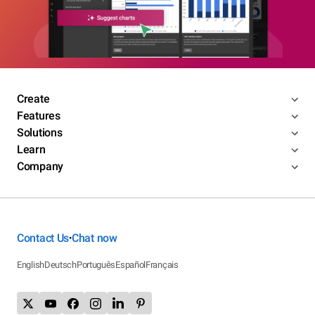
Create
Features
Solutions
Learn
Company
Contact Us
Chat now
•
English
Deutsch
Português
Español
Français