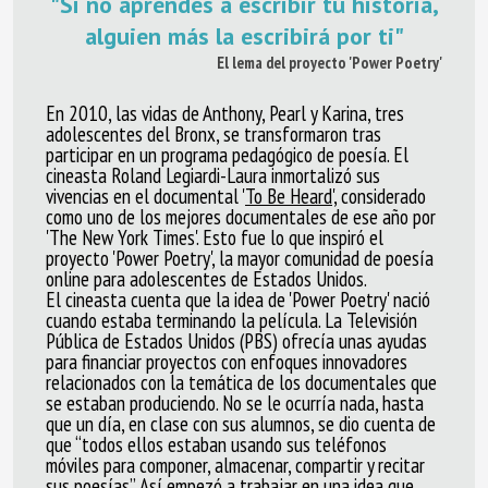
"Si no aprendes a escribir tu historia,
alguien más la escribirá por ti"
El lema del proyecto 'Power Poetry'
En 2010, las vidas de Anthony, Pearl y Karina, tres
adolescentes del Bronx, se transformaron tras
participar en un programa pedagógico de poesía. El
cineasta Roland Legiardi-Laura inmortalizó sus
vivencias en el documental '
To Be Heard
', considerado
como uno de los mejores documentales de ese año por
'The New York Times'. Esto fue lo que inspiró el
proyecto 'Power Poetry', la mayor comunidad de poesía
online para adolescentes de Estados Unidos.
El cineasta cuenta que la idea de 'Power Poetry' nació
cuando estaba terminando la película. La Televisión
Pública de Estados Unidos (PBS) ofrecía unas ayudas
para financiar proyectos con enfoques innovadores
relacionados con la temática de los documentales que
se estaban produciendo. No se le ocurría nada, hasta
que un día, en clase con sus alumnos, se dio cuenta de
que “todos ellos estaban usando sus teléfonos
móviles para componer, almacenar, compartir y recitar
sus poesías”. Así empezó a trabajar en una idea que