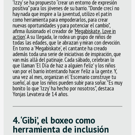
'Izzy' se ha propuesto “crear un entorno de expresión
positiva" para los jóvenes de su barrio.
"Donde crecí no
hay nada que inspire a la juventud, utilizo el patín
como herramienta para empoderarlos, para crear
nuevas oportunidades y para potenciar el cambio",
afirma ilusionado el creador de '
Megabiskate, Love in
action
'
. A su llegada, le rodea un grupo de niños de
todas las edades, que le abrazan y miran con devoción.
En torno a 'Megabiskate', el cantante ha creado
además toda una serie de iniciativas de inspiración, que
van más allá del patinaje. Cada sábado, celebran lo
que llaman 'El Día de haz a alguien feliz' y los niños
van por el barrio intentando hacer feliz a la gente. Y,
una vez al mes, organizan el 'Escenario construye tu
sueño', al que los niños pueden subir para soñar. "Es muy
bonito lo que 'Izzy' ha hecho por nosotros", destaca
Yonjas Levatera de 14 años.
4.
‘Gibi’, el boxeo como
herramienta de inclusión