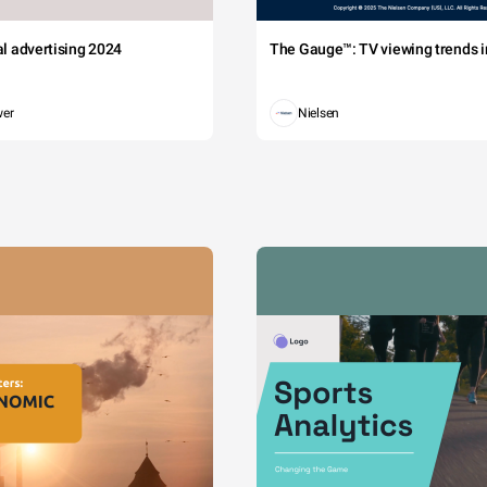
tal advertising 2024
The Gauge™: TV viewing trends in
wer
Nielsen