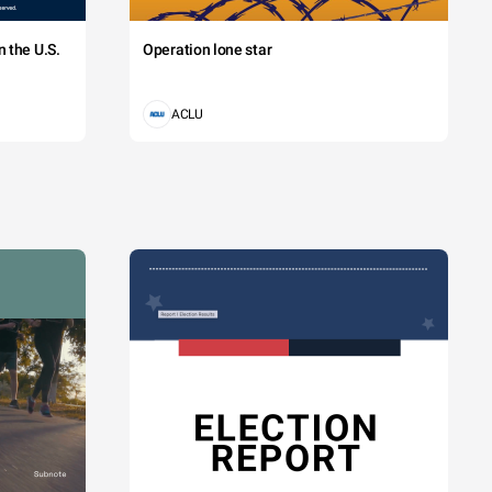
 the U.S.
Operation lone star
ACLU