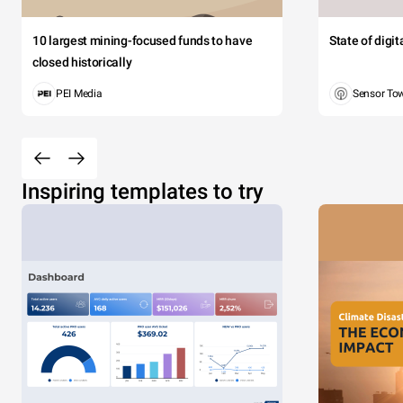
10 largest mining-focused funds to have
State of digi
closed historically
PEI Media
Sensor To
Inspiring templates to try