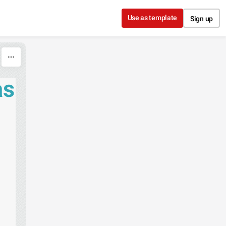
Use as template
Sign up
as