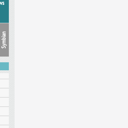
ws
Symbian