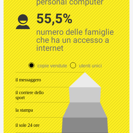
personal computer
55,5%
numero delle famiglie
che ha un accesso a
internet
copie vendute
utenti unici
il messaggero
il corriere dello
sport
la stampa
il sole 24 ore