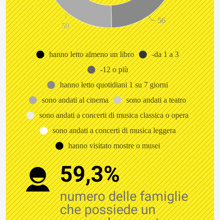
56
50
hanno letto almeno un libro
-da 1 a 3
-12 o più
hanno letto quotidiani 1 su 7 giorni
sono andati al cinema
sono andati a teatro
sono andati a concerti di musica classica o opera
sono andati a concerti di musica leggera
hanno visitato mostre o musei
59,3%
numero delle famiglie
che possiede un