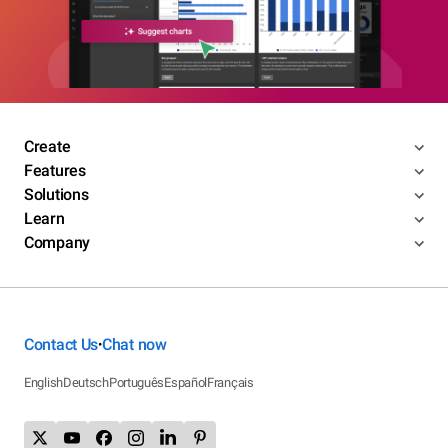
Create
Features
Solutions
Learn
Company
Contact Us
Chat now
•
English
Deutsch
Português
Español
Français