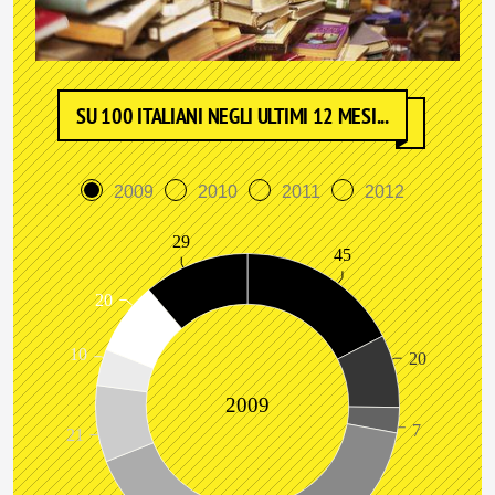
SU 100 ITALIANI NEGLI ULTIMI 12 MESI...
2009
2010
2011
2012
29
45
20
10
20
2009
7
21