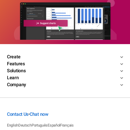
Create
Features
Solutions
Learn
Company
Contact Us
Chat now
•
English
Deutsch
Português
Español
Français