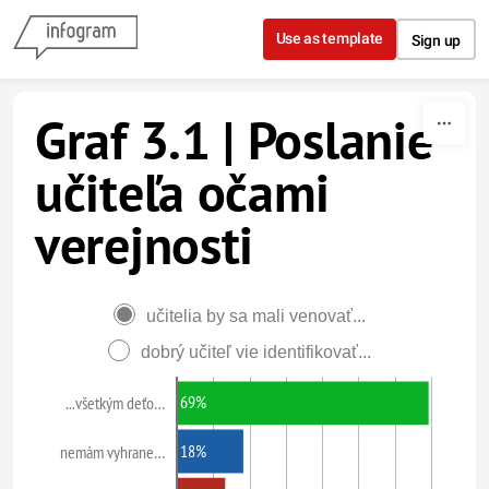
Skip to content
Use as template
Sign up
Graf 3.1 | Poslanie
učiteľa očami
verejnosti
učitelia by sa mali venovať...
dobrý učiteľ vie identifikovať...
69%
...všetkým deťo…
18%
nemám vyhrane…