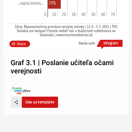
13%
...najmä deťom,…
0
10
20
30
40
50
60
70
Zdroj: Reprezentatívny prieskum verejnej mienky | 22. 4. - 5. 5. 2015 | TNS
Slovakia pre kampaň Chceme vedieť viac o budúcnosti vzdelávania na
Slovensku | www.chcemevedietviac.sk
Made with
Share
Graf 3.1 | Poslanie učiteľa očami
verejnosti
chvv
Use as template