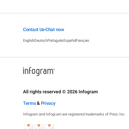
Contact Us
Chat now
•
English
Deutsch
Português
Español
Français
All rights reserved © 2026 Infogram
Terms
&
Privacy
Infogram and Infogr.am are registered trademarks of Prezi, Inc.