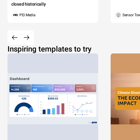
closed historically
PEI Media
Sensor To
Inspiring templates to try