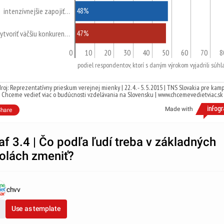
48%
intenzívnejšie zapojiť…
47%
ytvoriť väčšiu konkuren…
0
10
20
30
40
50
60
70
8
podiel respondentov, ktorí s daným výrokom vyjadrili súhl
roj: Reprezentatívny prieskum verejnej mienky | 22. 4. - 5. 5. 2015 | TNS Slovakia pre kam
Chceme vedieť viac o budúcnosti vzdelávania na Slovensku | www.chcemevedietviac.sk
Made with
hare
af 3.4 | Čo podľa ľudí treba v základných
olách zmeniť?
chvv
Use as template