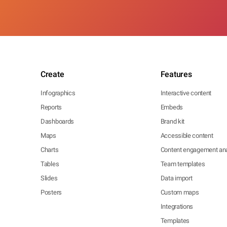
Create
Features
Infographics
Interactive content
Reports
Embeds
Dashboards
Brand kit
Maps
Accessible content
Charts
Content engagement ana
Tables
Team templates
Slides
Data import
Posters
Custom maps
Integrations
Templates