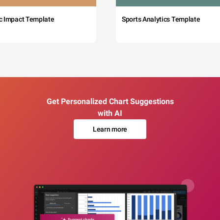
c Impact Template
Sports Analytics Template
Get Personalized Chart Suggestions
with AI
Learn more