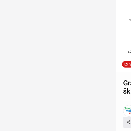
v
Zd
S
Gr
šk