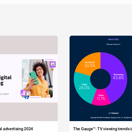
tal advertising 2024
The Gauge™: TV viewing trends in