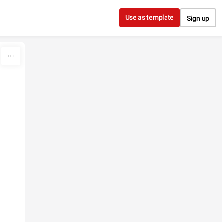
Use as template
Sign up