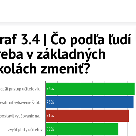
Skip to content
raf 3.4 | Čo podľa ľudí
reba v základných
kolách zmeniť?
76%
lepšiť prístup učiteľov k…
75%
kvalitniť vybavenie škôl…
71%
postaviť vyučovanie na…
62%
zvýšiť platy učiteľov