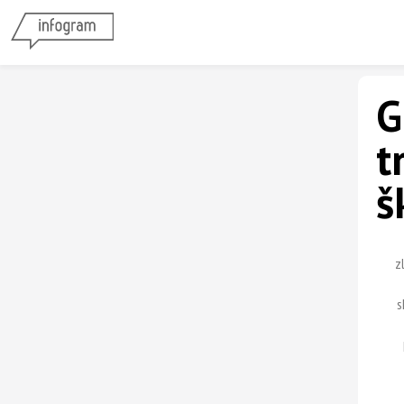
G
t
š
z
s