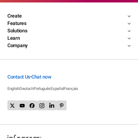
Create
Features
Solutions
Learn
Company
Contact Us
Chat now
•
English
Deutsch
Português
Español
Français