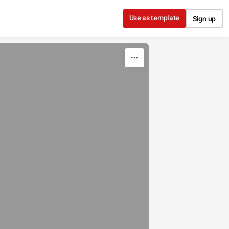
Use as template
Sign up