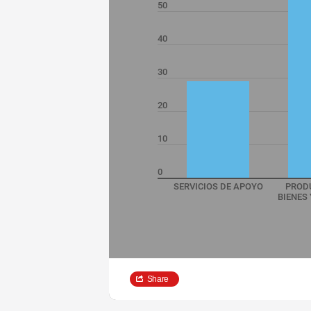
50
40
30
20
10
0
SERVICIOS DE APOYO
PROD
BIENES 
Share