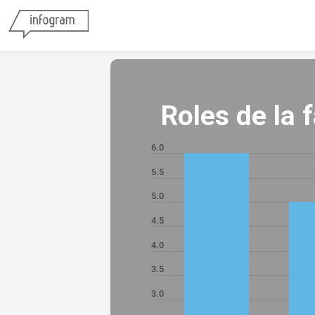
Roles de la 
6.0
5.5
5.0
4.5
4.0
3.5
3.0