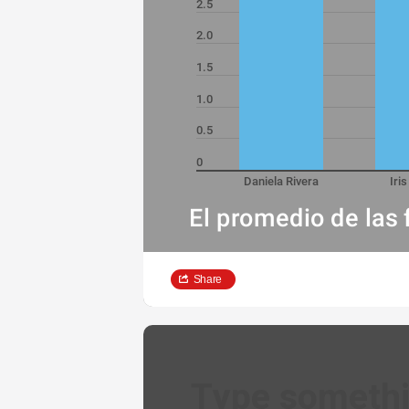
2.5
2.0
1.5
1.0
0.5
0
Daniela Rivera
Iri
El promedio de las 
Share
Type someth