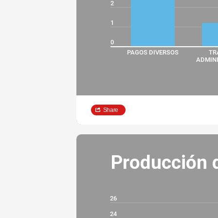
2
1
0
PAGOS DIVERSOS
TR
ADMINI
Share
Producción d
26
24