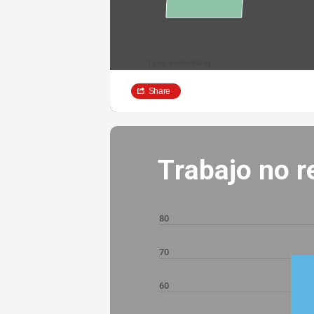
Type something
Share
Trabajo no 
80
70
60