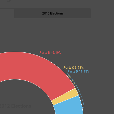
2016 Elections
Party B 46.19%
Party C 3.73%
Party D 11.95%
2012 Elections