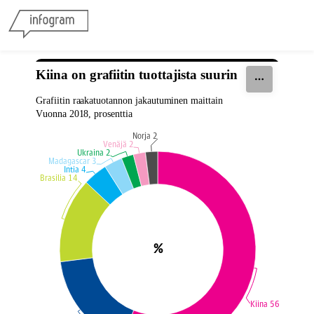
Skip to content
Kiina on grafiitin tuottajista suurin
Grafiitin raakatuotannon jakautuminen maittain
Vuonna 2018, prosenttia
Norja 2
Venäjä 2
Ukraina 2
Madagascar 3
Intia 4
Brasilia 14
%
Kiina 56