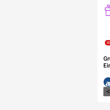
Gr
Ei