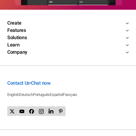
Create
Features
Solutions
Learn
Company
Contact Us
Chat now
•
English
Deutsch
Português
Español
Français