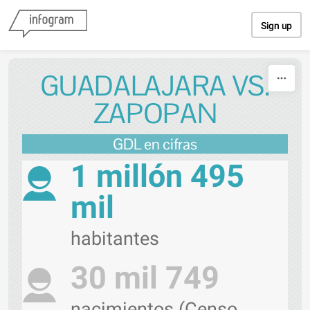
Skip to content
Sign up
GUADALAJARA VS.
ZAPOPAN
GDL en cifras
1 millón 495
mil
habitantes
30 mil 749
nacimientos (Censo