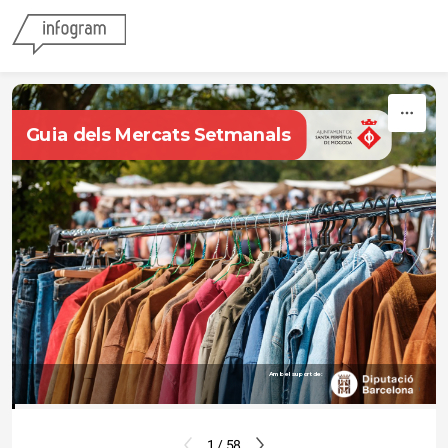
Skip to content
Guia dels Mercats Setmanals
Amb el suport de:
1
1 / 58