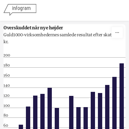
Skip to content
Overskuddet når nye højder
Guld1000-virksomhedernes samlede resultat efter skat, mia.
kr.
200
180
160
140
120
100
80
60