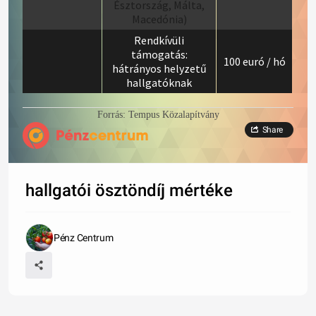
Észtország, Málta,
Macedónia)
Rendkívüli
támogatás:
100 euró / hó
hátrányos helyzetű
hallgatóknak
Forrás: Tempus Közalapítvány
Share
hallgatói ösztöndíj mértéke
Pénz Centrum