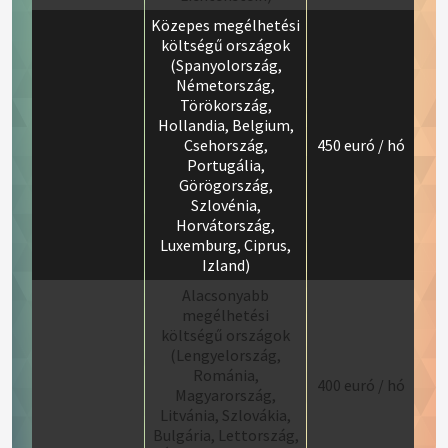
Közepes megélhetési
költségű országok
(Spanyolország,
Németország,
Törökország,
Hollandia, Belgium,
Csehország,
450 euró / hó
Portugália,
Görögország,
Szlovénia,
Horvátország,
Luxemburg, Ciprus,
Izland)
Alacsonyabb
megélhetési
költségű országok
(Lengyelország,
Románia,
400 euró / hó
Magyarország,
Litvánia, Szlovákia,
Bulgária, Lettország,