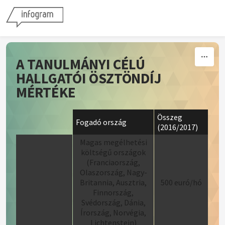
Skip to content
A TANULMÁNYI CÉLÚ
HALLGATÓI ÖSZTÖNDÍJ
MÉRTÉKE
Összeg
Fogadó ország
(2016/2017)
Magas megélhetési
költségű országok
(Franciaország,
Olaszország, Nagy-
Britannia, Ausztria,
500 euró/hó
Finnország,
Svédország, Dánia,
Írország, Norvégia,
Lichtenstein)