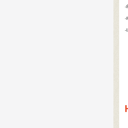
-
-
-