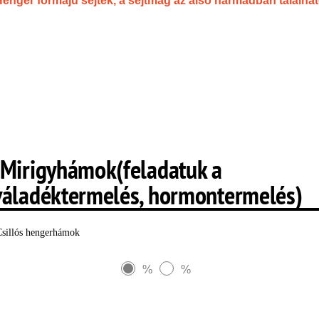
enger formájú sejtek, a sejtmag az alsó harmadban találha
-Mirigyhámok(feladatuk a
váladéktermelés, hormontermelés)
Csillós hengerhámok
%
%