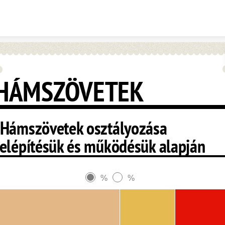
Skip to content
HÁMSZÖVETEK
-Hámszövetek osztályozása
felépítésük és működésük alapján
%
%