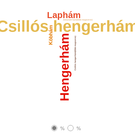
Laphám
Csillós hengerhá
Átmeneti hám(több magsoros)
Köbhám
Hengerhám
Csillós hengerhám(több magsoros)
%
%