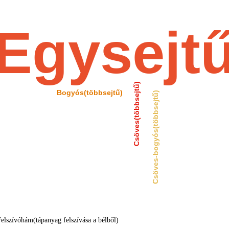
Egysejt
Csöves(többsejtű)
Bogyós(többsejtű)
Csöves-bogyós(többsejtű)
Felszívóhám(tápanyag felszívása a bélből)