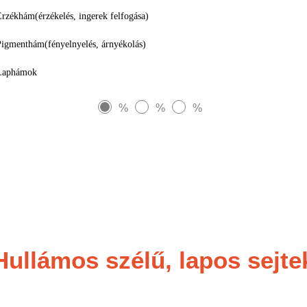
Érzékhám(érzékelés, ingerek felfogása)
Pigmenthám(fényelnyelés, árnyékolás)
Laphámok
%
%
%
Hullámos szélű, lapos sejte