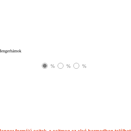
Hengerhámok
%
%
%