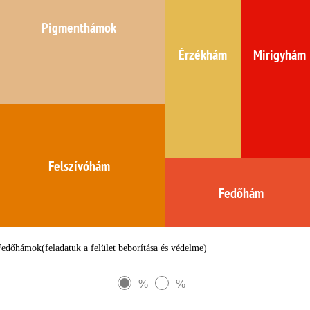
Pigmenthámok
Érzékhám
Mirigyhám
Felszívóhám
Fedőhám
Fedőhámok(feladatuk a felület beborítása és védelme)
%
%