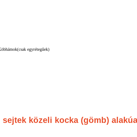
Köbhámok(csak egyrétegűek)
 sejtek közeli kocka (gömb) alakú