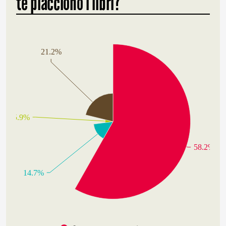
te piacciono i libri?
21.2%
5.9%
58.2%
14.7%