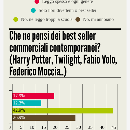
Leggo spesso e ogni genere
Solo libri divertenti o best seller
No, ne leggo troppi a scuola
No, mi annoiano
Che ne pensi dei best seller
commerciali contemporanei?
(Harry Potter, Twilight, Fabio Volo,
Federico Moccia..)
17.9%
12.3%
42.9%
26.9%
0
5
10
15
20
25
30
35
40
45