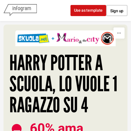
Skip to content
Use as template
Sign up
HARRY POTTER A
SCUOLA, LO VUOLE 1
RAGAZZO SU 4
60% ama