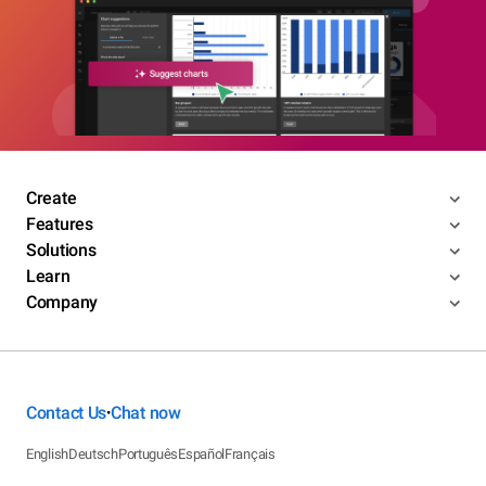
Create
Features
Solutions
Learn
Company
Contact Us
Chat now
•
English
Deutsch
Português
Español
Français