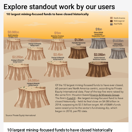
Explore standout work by our users
10 largest mining-focused funds to have closed historically