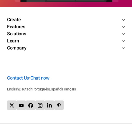
Create
Features
Solutions
Learn
Company
Contact Us
Chat now
•
English
Deutsch
Português
Español
Français