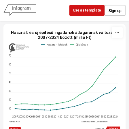
Skip to content
Use as template
Sign up
Használt és új építésű ingatlanok átlagárának változása 
2007-2024 között (millió Ft)
Használt lakások
Új lakások
70
60
50
40
30
20
10
2007
2008
2009
2010
2011
2012
2013
2014
2015
2016
2017
2018
2019
2020
2021
2022
2023
2024
Forrás: KSH
Szerkesztette: Jóna Bence 
@Oeconomus
Share
Made with