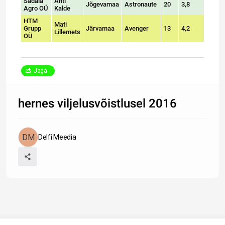
Sadala
Ahti
Jõgevamaa
Astronaute
20
3,8
Agro OÜ
Kalde
HTM
Mati
Grupp
Järvamaa
Avenger
13
4,2
3
Lillemets
OÜ
Jaga
hernes viljelusvõistlusel 2016
Delfi Meedia