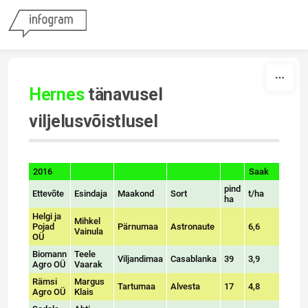
Skip to content
Hernes
tänavusel
viljelusvõistlusel
2016
Saak
Järje
sort
sort
sort
sort
pind
Ettevõte
Esindaja
Maakond
Sort
t/ha
ha
Helgi ja
Mihkel
Pojad
Pärnumaa
Astronaute
6,6
1
Vainula
OÜ
Biomann
Teele
Viljandimaa
Casablanka
39
3,9
Agro OÜ
Vaarak
Rämsi
Margus
Tartumaa
Alvesta
17
4,8
2
Agro OÜ
Klais