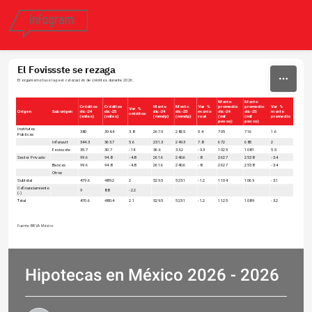
Skip to content
El Fovissste se rezaga
El organismo tuvo la peor colocación de créditos durante 2026. 
Monto
Monto
Créditos
Créditos
Monto
Monto
Var %
promedio
promedio
Var %
Var %
Origen
Suborigen
dic-24
dic-25
dic-24
dic-25
monto
dic-24
dic-25
monto
créditos
(miles)
(miles)
(mmdp)
(mmdp)
real
(mil
(mil
promedio
pesos)
pesos)
Institutos
380
394.4
3.8
267.9
282.5
5.4
705
716
1.6
Públicos
Infonavit
344.3
363.7
5.6
231.3
249.3
7.8
672
685
2
Fovissste
35.7
30.7
-14
36.6
33.2
-9.3
1025
1081
5.5
Sector Privado
99.6
94.8
-4.8
261.6
240.6
-8
2627
2538
-3.4
Bancos
99.6
94.8
-4.8
261.6
240.6
-8
2627
2538
-3.4
Otros
Subtotal
479.6
489.2
2
529.5
523.1
-1.2
1104
1069
-3.1
Cofinanciamiento
9
8.8
-2.2
(-)
Total
470.6
480.4
2.1
529.5
523.1
-1.2
1125
1089
-3.2
Fuente: BBVA México
Hipotecas en México 2026 - 2026