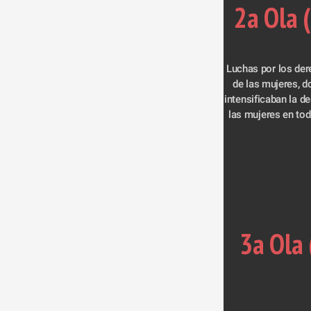
2a Ola 
Luchas por los der
de las mujeres, d
intensificaban la de
las mujeres en tod
3a Ola 