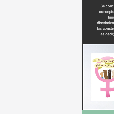
Se conce
concepto del p
fun
discrimina
las constr
es decir