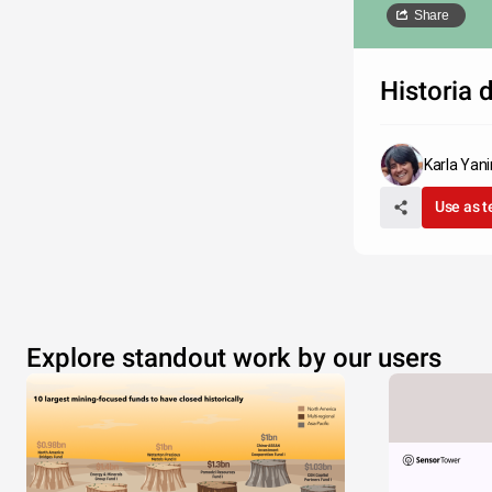
Share
Historia 
Karla Yani
Use as 
Explore standout work by our users