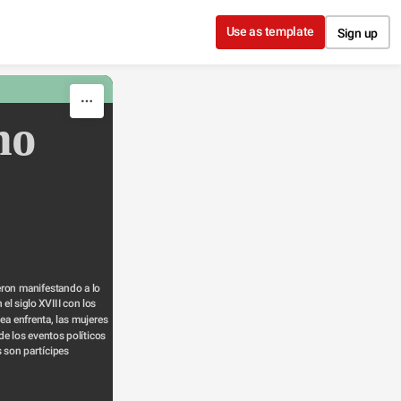
Use as template
Sign up
mo
ron manifestando a lo 
el siglo XVIII con los 
a enfrenta, las mujeres 
de los eventos políticos 
s son partícipes