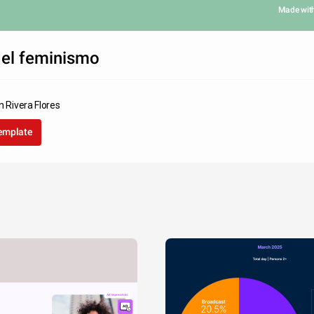
Made wit
del feminismo
n Rivera Flores
template