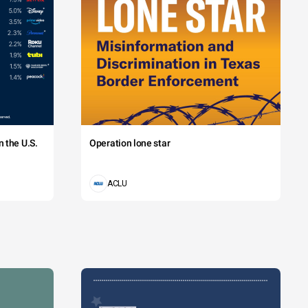
 the U.S.
Operation lone star
ACLU