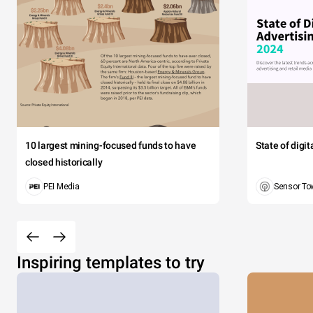
10 largest mining-focused funds to have
State of digi
closed historically
PEI Media
Sensor To
Inspiring templates to try