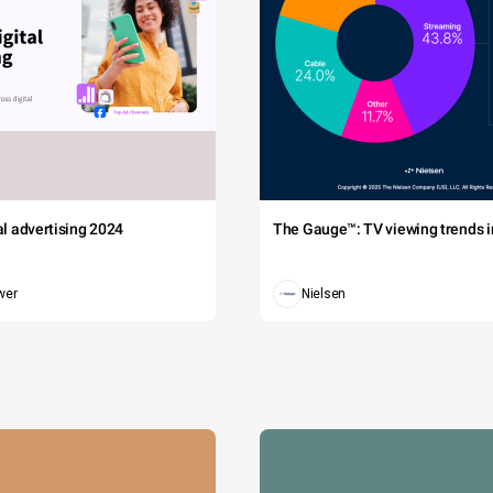
tal advertising 2024
The Gauge™: TV viewing trends in
wer
Nielsen