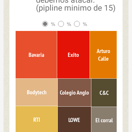
debemos atacar.
(pipline minimo de 15)
%
%
%
Arturo
Bavaria
Exito
Calle
Bodytech
Colegio Anglo
C&C
RTI
LOWE
El corral