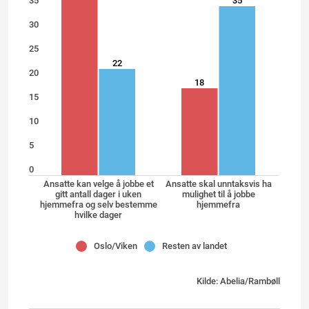
35
35
30
25
22
20
18
15
10
5
0
Ansatte kan velge å jobbe et
Ansatte skal unntaksvis ha
gitt antall dager i uken
mulighet til å jobbe
hjemmefra og selv bestemme
hjemmefra
hvilke dager
Oslo/Viken
Resten av landet
Kilde: Abelia/Rambøll