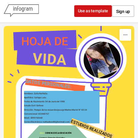
Skip to content
Use as template
Sign up
HOJA DE
   VIDA
DATOS PERSONALES:
Nombres:
Zoila Nathalia
Apellidos: Calispa Lata
Fecha de Nacimiento: 04 de Junio de 1988
Estado Civil: Soltera
Dirección: Parque de los recuerdos pasaje Marino Marini N° 65-24
Convencional: 023463767
Móvil: 0999750348
ESTUDIOS REALIZADOS
Correo Electrónico: nathadnov88@hotmail.com
 2011
 CIENCIAS DE LA EDUCACIÓN