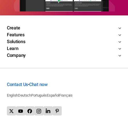
Create
Features
Solutions
Learn
Company
Contact Us
Chat now
•
English
Deutsch
Português
Español
Français