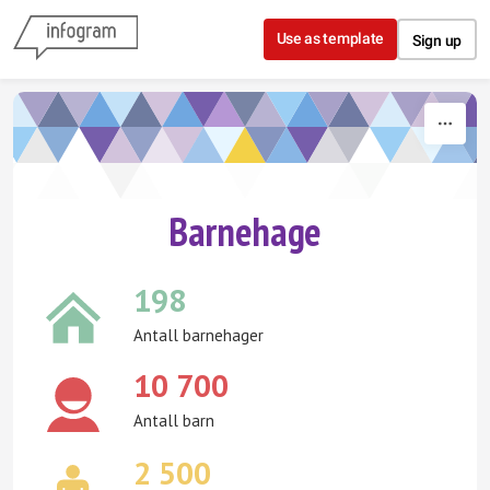
Skip to content
Use as template
Sign up
Barnehage
198
Antall barnehager
10 700
Antall barn
2 500