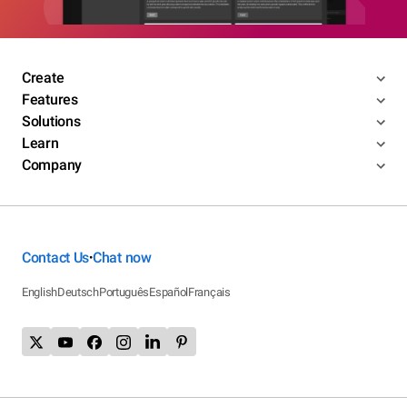
Create
Features
Solutions
Learn
Company
Contact Us
Chat now
•
English
Deutsch
Português
Español
Français