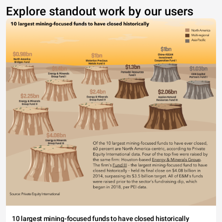
Explore standout work by our users
10 largest mining-focused funds to have closed historically