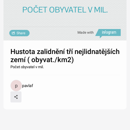
POČET OBYVATEL V MIL.
Made with
Share
Hustota zalidnění tří nejlidnatějších
zemí ( obyvat./km2)
Počet obyvatel v mil.
pavlaf