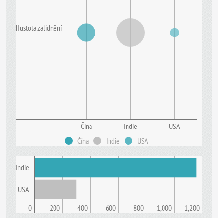
Hustota zalidnění
Čína
Indie
USA
Čína
Indie
USA
Indie
USA
0
200
400
600
800
1,000
1,200