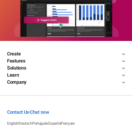
Create
Features
Solutions
Learn
Company
Contact Us
Chat now
•
English
Deutsch
Português
Español
Français