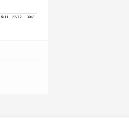
15/11
22/12
30/3