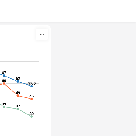
67
62
60
57.5
49
46
39
37
30