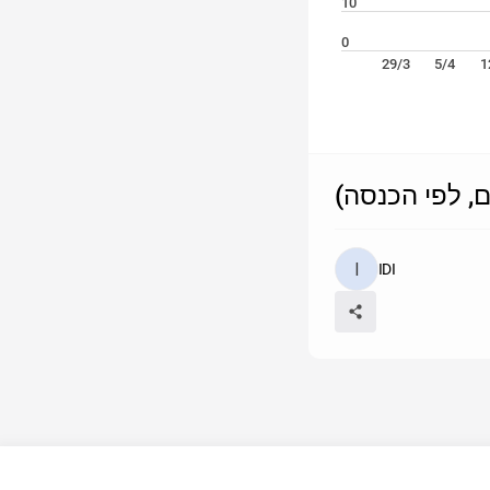
10
0
29/3
5/4
1
ם, לפי הכנסה
IDI