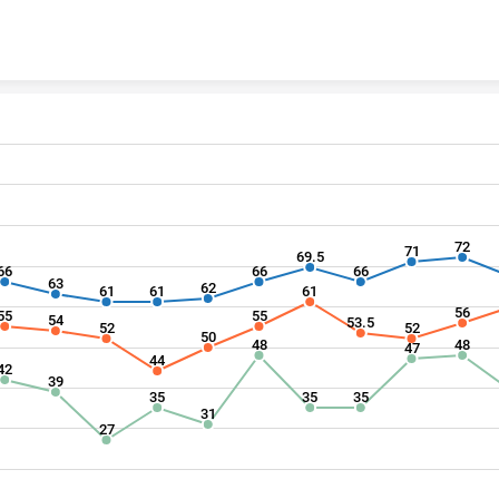
Skip to content
72
71
69.5
66
66
66
63
62
61
61
61
56
55
55
54
53.5
52
52
50
48
48
47
44
42
39
35
35
35
31
27