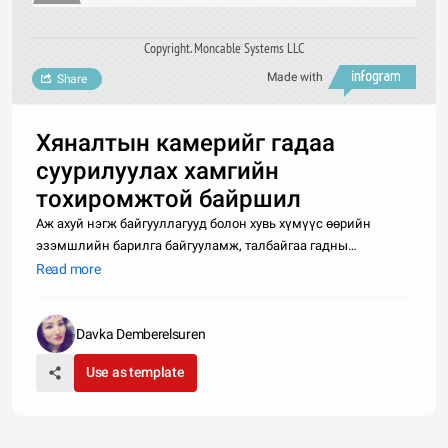
Copyright. Moncable Systems LLC
Made with
Share
Хяналтын камерийг гадаа
суурилуулах хамгийн
тохиромжтой байршил
Аж ахуй нэгж байгууллагууд болон хувь хүмүүс өөрийн
эзэмшлийн барилга байгууламж, талбайгаа гадны
халдлагаас хамгаалан хяналтын камерь суурилуулдаг
Read more
билээ. Хяналтын камерийг суурилуулах цэгийг оновчтой
сонгосноор ямар ч булан тохой үлдээлгүйгээр
Davka Demberelsuren
Use as template