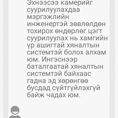
Эхнээсээ камерийг
суурилуулахдаа
мэргэжлийн
инженертэй зөвлөлдөн
тохирох өндөрлөг цэгт
суурилуулах нь хамгийн
үр ашигтай хяналтын
системтэй болох алхам
юм. Ингэснээр
баталгаатай хяналтын
системтэй байхаас
гадна эд хөрөнгөө
бусдад сүйтгүйлэхгүй
байж чадах юм.