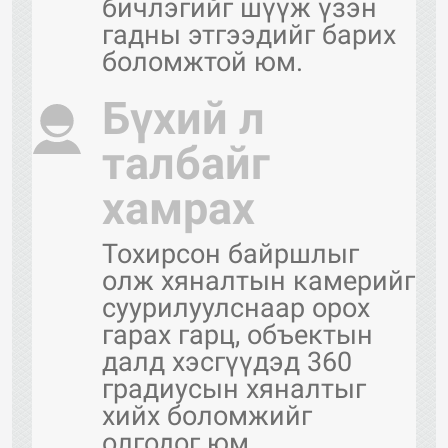
бичлэгийг шүүж үзэн
гадны этгээдийг барих
боломжтой юм.
Бүхий л
талбайг
хамрах
Тохирсон байршлыг
олж хяналтын камерийг
суурилуулснаар орох
гарах гарц, объектын
далд хэсгүүдэд 360
градиусын хяналтыг
хийх боломжийг
олгодог юм.