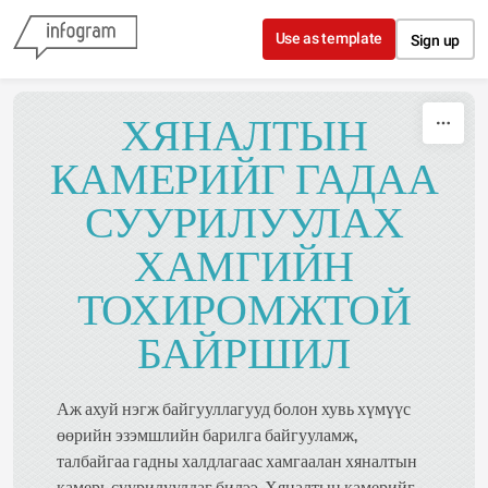
Skip to content
Use as template
Sign up
ХЯНАЛТЫН
КАМЕРИЙГ ГАДАА
СУУРИЛУУЛАХ
ХАМГИЙН
ТОХИРОМЖТОЙ
БАЙРШИЛ
Аж ахуй нэгж байгууллагууд болон хувь хүмүүс
өөрийн эзэмшлийн барилга байгууламж,
талбайгаа гадны халдлагаас хамгаалан хяналтын
камерь суурилуулдаг билээ. Хяналтын камерийг