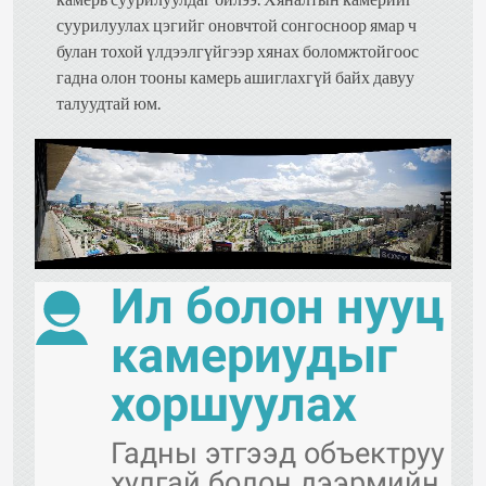
суурилуулах цэгийг оновчтой сонгосноор ямар ч
булан тохой үлдээлгүйгээр хянах боломжтойгоос
гадна олон тооны камерь ашиглахгүй байх давуу
талуудтай юм.
Ил болон нууц
камериудыг
хоршуулах
Гадны этгээд объектруу
хулгай болон дээрмийн