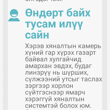
Өндөрт байх
тусам илүү
сайн
Хэрэв хяналтын камерь
хүний гар хүрэх газарт
байвал хулгайчид
амархан эвдэх, будаг
линзрүү нь шүрших,
сүлжээний утсыг таслах
зэргээр хорлон
сүйтгэснээр ямарч
хэрэггүй хяналтын
системтэй болох юм.