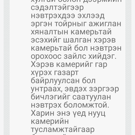
сэдэлтэйгээр
нэвтрэхдээ эхлээд
эргэн тойрныг ажиглан
хяналтын камерьтай
эсэхийг шалган хэрэв
камерьтай бол нэвтрэн
орохоос зайлс хийдэг.
Хэрэв камерийг гар
хүрэх газарт
байрлуулсан бол
унтраах, эвдэх зэргээр
бичлэгийг саатуулан
нэвтрэх боломжтой.
Харин энэ үед нууц
камерийн
тусламжтайгаар